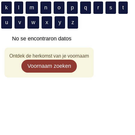
k
l
m
n
o
p
q
r
s
t
u
v
w
x
y
z
No se encontraron datos
Ontdek de herkomst van je voornaam
Voornaam zoeken