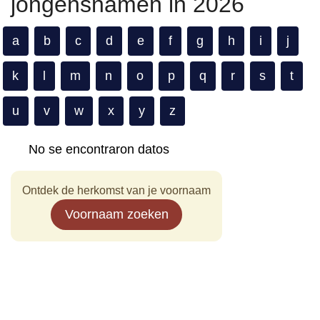
jongensnamen in 2026
a
b
c
d
e
f
g
h
i
j
k
l
m
n
o
p
q
r
s
t
u
v
w
x
y
z
No se encontraron datos
Ontdek de herkomst van je voornaam
Voornaam zoeken