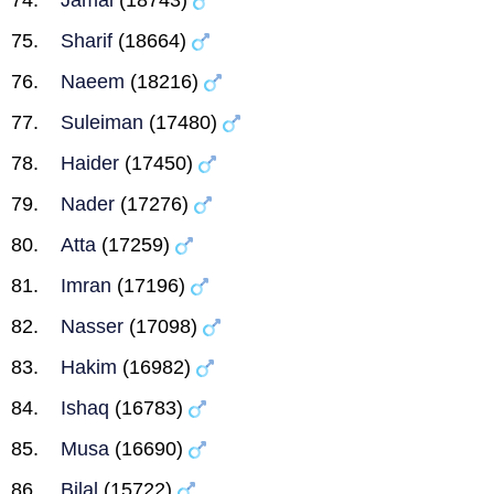
Jamal
(18743)
Sharif
(18664)
Naeem
(18216)
Suleiman
(17480)
Haider
(17450)
Nader
(17276)
Atta
(17259)
Imran
(17196)
Nasser
(17098)
Hakim
(16982)
Ishaq
(16783)
Musa
(16690)
Bilal
(15722)