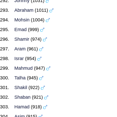
Johnny
(1031)
Abraham
(1011)
Mohsin
(1004)
Emad
(999)
Shamir
(974)
Aram
(961)
Israr
(954)
Mahmud
(947)
Talha
(945)
Shakil
(922)
Shaban
(921)
Hamad
(918)
Asim
(915)