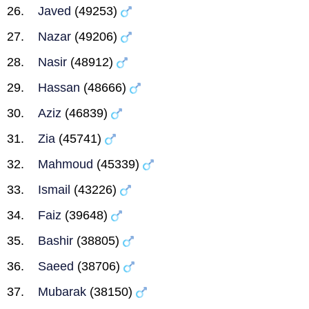
Javed
(49253)
Nazar
(49206)
Nasir
(48912)
Hassan
(48666)
Aziz
(46839)
Zia
(45741)
Mahmoud
(45339)
Ismail
(43226)
Faiz
(39648)
Bashir
(38805)
Saeed
(38706)
Mubarak
(38150)