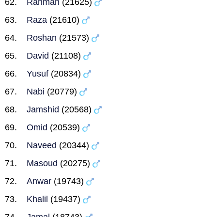
Rahman
(21625)
Raza
(21610)
Roshan
(21573)
David
(21108)
Yusuf
(20834)
Nabi
(20779)
Jamshid
(20568)
Omid
(20539)
Naveed
(20344)
Masoud
(20275)
Anwar
(19743)
Khalil
(19437)