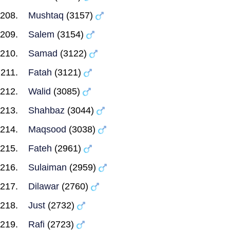
Mushtaq
(3157)
Salem
(3154)
Samad
(3122)
Fatah
(3121)
Walid
(3085)
Shahbaz
(3044)
Maqsood
(3038)
Fateh
(2961)
Sulaiman
(2959)
Dilawar
(2760)
Just
(2732)
Rafi
(2723)