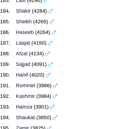
Latif
(4290)
Shakir
(4284)
Sheikh
(4265)
Haseeb
(4264)
Liaqat
(4150)
Afzal
(4134)
Sajjad
(4091)
Hanif
(4020)
Rommel
(3986)
Kashmir
(3984)
Hamza
(3901)
Shaukat
(3850)
Zamir
(3825)