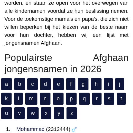
worden, en staan ze open voor het overwegen van
alle kindernamen voordat ze hun beslissing nemen.
Voor de toekomstige mama's en papa's, die zich niet
willen beperken bij het kiezen van de beste naam
voor hun dochter, hebben wij een lijst met
jongensnamen Afghaan.
Populairste Afghaan
jongensnamen in 2026
a
b
c
d
e
f
g
h
i
j
k
l
m
n
o
p
q
r
s
t
u
v
w
x
y
z
Mohammad
(2312444)