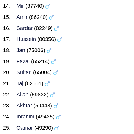
Mir
(87740)
Amir
(86240)
Sardar
(82249)
Hussein
(80356)
Jan
(75006)
Fazal
(65214)
Sultan
(65004)
Taj
(62551)
Allah
(59832)
Akhtar
(59448)
Ibrahim
(49425)
Qamar
(49290)